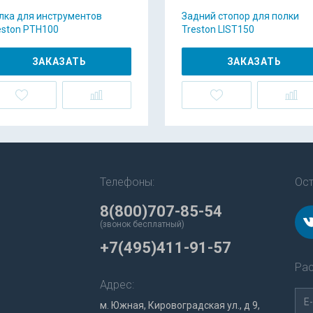
лка для инструментов
Задний стопор для полки
eston PTH100
Treston LIST150
ЗАКАЗАТЬ
ЗАКАЗАТЬ
Телефоны:
Ост
8(800)707-85-54
(звонок бесплатный)
+7(495)411-91-57
Рас
Адрес:
м. Южная, Кировоградская ул., д 9,