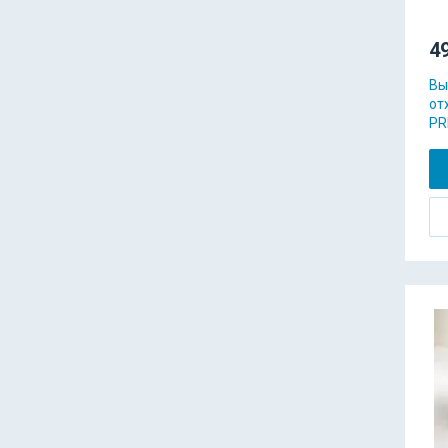
49
Вы
от
PR