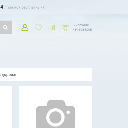
54
/ (звонок бесплатный)
В корзине
нет товаров
подороже