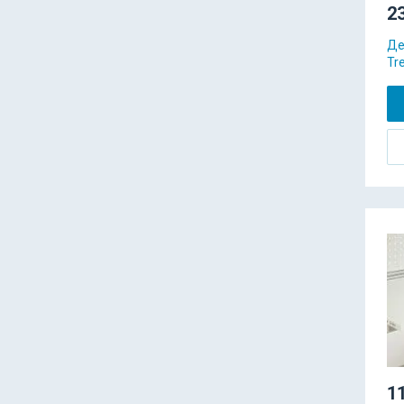
23
Де
Tr
11