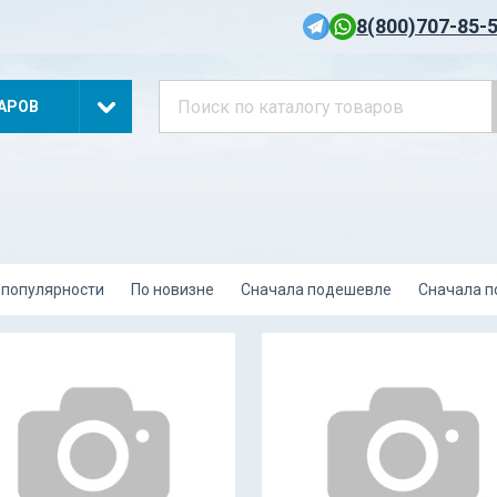
8(800)707-85-
АРОВ
 популярности
По новизне
Сначала подешевле
Сначала 