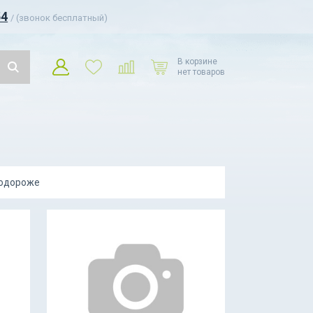
54
/ (звонок бесплатный)
В корзине
нет товаров
подороже