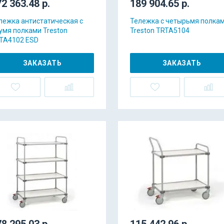
2 363.48 р.
189 904.65 р.
лежка антистатическая с
Тележка с четырьмя полка
умя полками Treston
Treston TRTA5104
TA4102 ESD
ЗАКАЗАТЬ
ЗАКАЗАТЬ
8 295.03 р.
115 442.96 р.