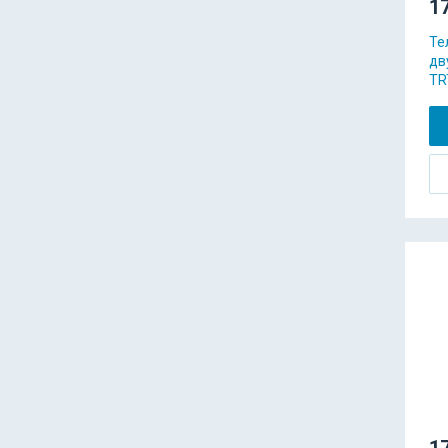
17
Те
дв
TR
17