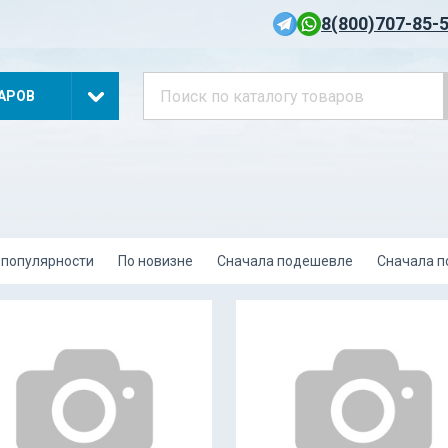
8(800)707-85-
АРОВ
 популярности
По новизне
Сначала подешевле
Сначала 